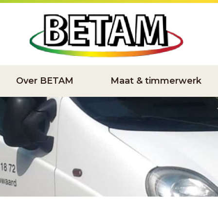
Over BETAM
Maat & timmerwerk